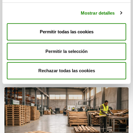
Mostrar detalles
05/08/2026
|
Publicado por Ecoembes
¿Cómo serán los plásticos del
Permitir todas las cookies
futuro?
Los plásticos del futuro serán materiales 100%
Permitir la selección
biobasados, biodegradables o infinitamente
reciclables gracias al avance de…
Rechazar todas las cookies
Leer más