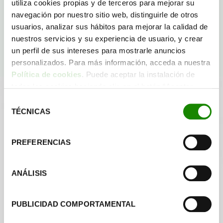
utiliza cookies propias y de terceros para mejorar su
vida de las personas.
navegación por nuestro sitio web, distinguirle de otros
Esa es nuestra naturaleza
.
usuarios, analizar sus hábitos para mejorar la calidad de
nuestros servicios y su experiencia de usuario, y crear
Quiero saber más
un perfil de sus intereses para mostrarle anuncios
personalizados. Para más información, acceda a nuestra
Política de cookies
. Puede aceptar la instalación de
todas las cookies haciendo clic en el botón “Aceptar
cookies”, configurar tus preferencias haciendo clic en el
Selección
Cómo reciclar
botón “Configurar cookies”, o rechazar su instalación,
TÉCNICAS
de
haciendo clic en el botón “Rechazar cookies”.
consentimiento
PREFERENCIAS
ANÁLISIS
PUBLICIDAD COMPORTAMENTAL