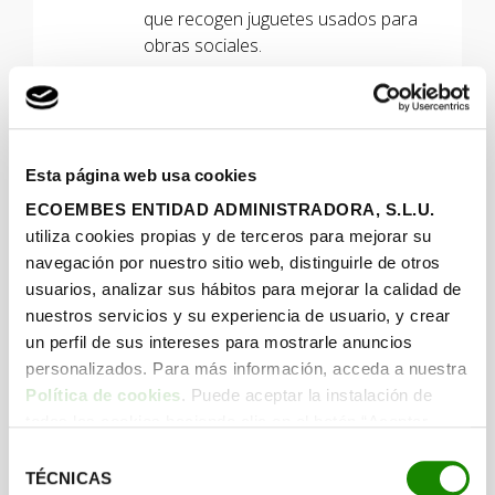
que recogen juguetes usados para
obras sociales.
Biberones y chupetes
Punto limpio o al contenedor de
restos
Esta página web usa cookies
ECOEMBES ENTIDAD ADMINISTRADORA, S.L.U.
utiliza cookies propias y de terceros para mejorar su
Utensilios de cocina
navegación por nuestro sitio web, distinguirle de otros
Contenedor de restos
usuarios, analizar sus hábitos para mejorar la calidad de
nuestros servicios y su experiencia de usuario, y crear
Cubos de plástico
un perfil de sus intereses para mostrarle anuncios
Punto limpio o al contenedor de
personalizados. Para más información, acceda a nuestra
restos
Política de cookies
. Puede aceptar la instalación de
todas las cookies haciendo clic en el botón “Aceptar
cookies”, configurar tus preferencias haciendo clic en el
Selección
Papel laminado / parafinado
botón “Configurar cookies”, o rechazar su instalación,
TÉCNICAS
de
(carnicerías/ pescaderías)