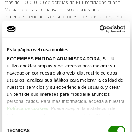
más de 10.000.000 de botellas de PET recicladas al año.
Mediante esta alternativa, no solo apuestan por
materiales reciclados en su proceso de fabricación, sino
que también evitan la extracción de más de 250.000kg de
petróleo crudo al año. Además, Agua de Cuevas ha
conseguido reducir las emisiones de CO2, consiguiendo
reducir en más de un 60% su huella de carbono.
Esta página web usa cookies
Cabe destacar que en Agua de Cuevas también se
ECOEMBES ENTIDAD ADMINISTRADORA, S.L.U.
preocupan por fabricar sus envases secundarios con
utiliza cookies propias y de terceros para mejorar su
materiales reciclados y reciclables. Por ejemplo, la caja de
navegación por nuestro sitio web, distinguirle de otros
embalaje de las botellas es 100% reciclable y reciclada,
usuarios, analizar sus hábitos para mejorar la calidad de
mientras que el film protector es un 50% reciclado y 100%
nuestros servicios y su experiencia de usuario, y crear
reciclable.
un perfil de sus intereses para mostrarle anuncios
personalizados. Para más información, acceda a nuestra
Ser sostenible es una alternativa que supone una ventaja
Política de cookies
. Puede aceptar la instalación de
tanto para las empresas como para la sociedad, ya que
todas las cookies haciendo clic en el botón “Aceptar
ayuda a alargar la vida del planeta, respetar el
cookies”, configurar tus preferencias haciendo clic en el
medioambiente y garantizar las condiciones de vida de las
Selección
botón “Configurar cookies”, o rechazar su instalación,
TÉCNICAS
generaciones presentes y futuras. Agua de Cuevas no ha
de