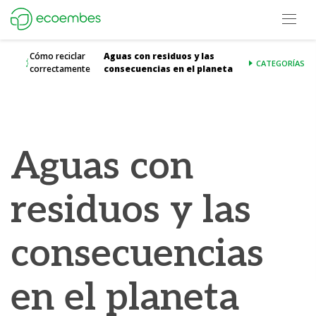
Open m
Ecoembes Reduce Reutiliza y Recicla
Cómo reciclar
Aguas con residuos y las
CATEGORÍAS
correctamente
consecuencias en el planeta
Aguas con
residuos y las
consecuencias
en el planeta