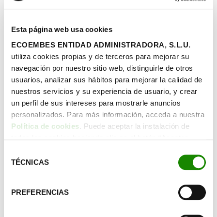
cuando se recoge de los diferentes puntos que hemos
comentado todos los restos contaminantes para ser
llevados a la
planta de tratamiento de aguas residuales.
Esta página web usa cookies
ECOEMBES ENTIDAD ADMINISTRADORA, S.L.U.
Una vez en la depuradora, se comienza el proceso que
utiliza cookies propias y de terceros para mejorar su
consta de tres fases. El tratamiento primario, el secundario
navegación por nuestro sitio web, distinguirle de otros
(encargado de separar la materia orgánica con otra
usuarios, analizar sus hábitos para mejorar la calidad de
decantación posterior), y por último, la eliminación de
nuestros servicios y su experiencia de usuario, y crear
contaminantes que hayan pasado desapercibidos durante
un perfil de sus intereses para mostrarle anuncios
todo el tratamiento.
personalizados. Para más información, acceda a nuestra
Política de cookies
. Puede aceptar la instalación de
¿Por qué es tan importante
todas las cookies haciendo clic en el botón “Aceptar
seguir tratando las aguas
cookies”, configurar tus preferencias haciendo clic en el
Selección
botón “Configurar cookies”, o rechazar su instalación,
TÉCNICAS
de
residuales?
haciendo clic en el botón “Rechazar cookies”.
consentimiento
PREFERENCIAS
La escasez de agua potable en nuestro planeta sigue
siendo uno de los grandes problemas para poblaciones