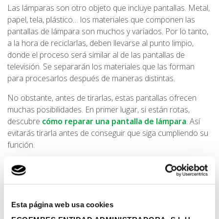
Las lámparas son otro objeto que incluye pantallas. Metal,
papel, tela, plástico… los materiales que componen las
pantallas de lámpara son muchos y variados. Por lo tanto,
a la hora de reciclarlas, deben llevarse al punto limpio,
donde el proceso será similar al de las pantallas de
televisión. Se separarán los materiales que las forman
para procesarlos después de maneras distintas.
No obstante, antes de tirarlas, estas pantallas ofrecen
muchas posibilidades. En primer lugar, si están rotas,
descubre
cómo reparar una pantalla de lámpara
. Así
evitarás tirarla antes de conseguir que siga cumpliendo su
función.
Por otro lado, existen numerosas posibilidades para
personalizar pantallas
, con técnicas como pintura,
decoupage o cualquier otra que sirva para adornar este
elemento. Aunque cada lámpara emplea mecanismos
Esta página web usa cookies
diferentes para adaptar las pantallas a su estructura,