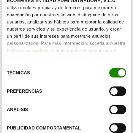
ECOEMBES ENTIDAD ADMINISTRADORA, S.L.U.
estas se pueden adaptar para acabar sirviendo donde
utiliza cookies propias y de terceros para mejorar su
queramos colocarlas.
navegación por nuestro sitio web, distinguirle de otros
Además, se pueden utilizar para crear cualquier otra cosa
usuarios, analizar sus hábitos para mejorar la calidad de
que podamos imaginar. Por ejemplo, las lámparas pueden
nuestros servicios y su experiencia de usuario, y crear
convertirse en macetas colgantes
. ¡Deja volar tu
un perfil de sus intereses para mostrarle anuncios
imaginación antes de tirar las pantallas a la basura!
personalizados. Para más información, acceda a nuestra
Política de cookies
. Puede aceptar la instalación de
Además, puedes consultar todas tus dudas sobre reciclaje
todas las cookies haciendo clic en el botón “Aceptar
con
AIRE, el primer asistente virtual de Ecoembes
,
cookies”, configurar tus preferencias haciendo clic en el
Selección
para aseguraros de que estáis depositando cualquier
botón “Configurar cookies”, o rechazar su instalación,
TÉCNICAS
de
desecho en el contenedor adecuado.
haciendo clic en el botón “Rechazar cookies”.
consentimiento
PREFERENCIAS
ANÁLISIS
PUBLICIDAD COMPORTAMENTAL