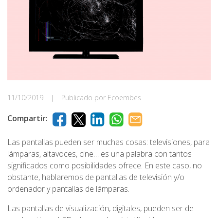
11/10/2019
|
Publicado por Ecoembes
Compartir:
Las pantallas pueden ser muchas cosas: televisiones, para
lámparas, altavoces, cine… es una palabra con tantos
significados como posibilidades ofrece. En este caso, no
obstante, hablaremos de pantallas de televisión y/o
ordenador y pantallas de lámparas.
Las pantallas de visualización, digitales, pueden ser de