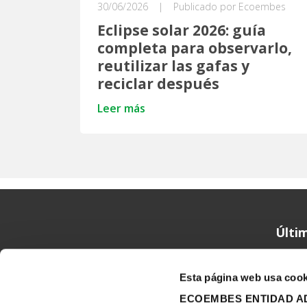
30/06/2026
|
Publicado por Ecoembes
Eclipse solar 2026: guía
completa para observarlo,
reutilizar las gafas y
reciclar después
Leer más
Ecoembes Reduce Reutiliza y Recicla
Últim
Esta página web usa cook
ECOEMBES ENTIDAD AD