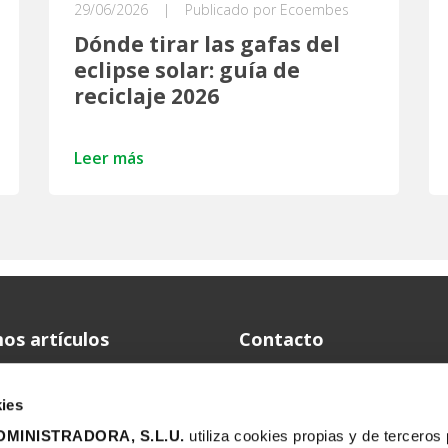
29/06/2026
|
Publicado por Ecoembes
Dónde tirar las gafas del
eclipse solar: guía de
reciclaje 2026
Leer más
os artículos
Contacto
Telf.: 915 67 24 03
Eclipse solar 2026: guía
completa para observarlo,
www.ecoembes.com
ies
reutilizar las gafas y reciclar
después
MINISTRADORA, S.L.U.
utiliza cookies propias y de terceros
Dirección