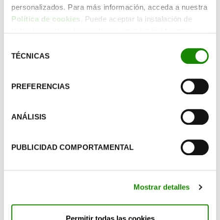
alternativas de
pañales de tela reutilizables
que nos
personalizados. Para más información, acceda a nuestra
permiten sustituir a los desechables que tantos residuos
Política de cookies
. Puede aceptar la instalación de
generan. Todos ellos se pueden volver a utilizar sin perder
todas las cookies haciendo clic en el botón “Aceptar
calidad y manteniéndose igual de suaves al contacto con
cookies”, configurar tus preferencias haciendo clic en el
Selección
la piel, si seguimos un proceso de lavado predeterminado
botón “Configurar cookies”, o rechazar su instalación,
TÉCNICAS
de
para cada tejido.
haciendo clic en el botón “Rechazar cookies”.
consentimiento
¡Volver al pasado nunca nos acercó tanto a un futuro
PREFERENCIAS
mejor!
Fuentes:
ANÁLISIS
crianzanatural.com/documentos/Guia-basica-panales-de-
tela-reutilizables_art76(abre en una nueva pestaña)
PUBLICIDAD COMPORTAMENTAL
marujismo.com/ventajas-e-inconvenientes-de-los-panales-
de-tela/(abre en una nueva pestaña)
Mostrar detalles
serpadres.es/bebe/guia-compras-bebe/articulo/panales-
de-tela-ventajas-inconvenientes-y-tipos(abre en una nueva
pestaña)
Permitir todas las cookies