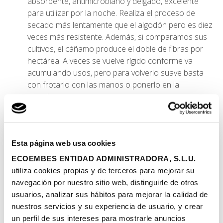
absorbente, antimicrobiano y delgado, excelente
para utilizar por la noche. Realiza el proceso de
secado más lentamente que el algodón pero es diez
veces más resistente. Además, si comparamos sus
cultivos, el cáñamo produce el doble de fibras por
hectárea. A veces se vuelve rígido conforme va
acumulando usos, pero para volverlo suave basta
con frotarlo con las manos o ponerlo en la
secadora.
Pañales de
Lana:
es un tejido natural que se
recomienda en invierno y en verano. Es capaz de
mantener un equilibrio de humedad y temperatura en
el interior del pañal. Cuando dentro hay una
Esta página web usa cookies
humedad y temperatura elevadas, se libera, hacia
ECOEMBES ENTIDAD ADMINISTRADORA, S.L.U.
fuera, donde hay menos. Absorbe hasta el 30% de
utiliza cookies propias y de terceros para mejorar su
su peso sin llegar a mojarse. Su uso principal es
navegación por nuestro sitio web, distinguirle de otros
como cobertor impermeable.
usuarios, analizar sus hábitos para mejorar la calidad de
nuestros servicios y su experiencia de usuario, y crear
Además de estos ejemplos que hemos visto, existen más
un perfil de sus intereses para mostrarle anuncios