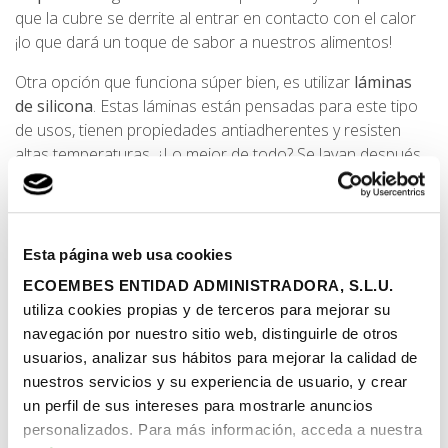
que la cubre se derrite al entrar en contacto con el calor
¡lo que dará un toque de sabor a nuestros alimentos!
Otra opción que funciona súper bien, es utilizar
láminas
de silicona
. Estas láminas están pensadas para este tipo
de usos, tienen propiedades antiadherentes y resisten
altas temperaturas. ¿Lo mejor de todo? Se lavan después
de cada uso para poder volver a utilizarlas una y otra vez
tras el horneado.
Si tenéis alguna duda sobre qué debéis depositar en los
Esta página web usa cookies
contenedores de reciclaje, podéis encontrar toda la
ECOEMBES ENTIDAD ADMINISTRADORA, S.L.U.
información en Dudas del Reciclaje. ¿Sabías dónde
tirar el
utiliza cookies propias y de terceros para mejorar su
aceite usado
? ¿Y los
tapones de corcho
? ¿Qué se debe
navegación por nuestro sitio web, distinguirle de otros
tirar en el contenedor de restos y en los puntos limpios?
usuarios, analizar sus hábitos para mejorar la calidad de
También podéis consultar todas vuestras dudas a
AIRE
, el
nuestros servicios y su experiencia de usuario, y crear
primer asistente virtual inteligente de Ecoembes.
un perfil de sus intereses para mostrarle anuncios
personalizados. Para más información, acceda a nuestra