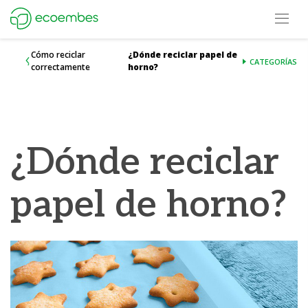
Open m
Ecoembes Reduce Reutiliza y Recicla
Cómo reciclar
¿Dónde reciclar papel de
CATEGORÍAS
correctamente
horno?
¿Dónde reciclar
papel de horno?