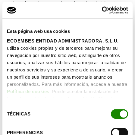
¡cuidado! No deben ser entregados tal cual,
deben ir en
un recipiente
o con un capuchón que faciliten su
transporte con seguridad y eviten lesiones.
Muchas farmacias o centros sanitarios disponen de
Esta página web usa cookies
envases especiales para su depósito, pero si no consigues
ECOEMBES ENTIDAD ADMINISTRADORA, S.L.U.
uno, las botellas de plástico o envases de vidrio también
utiliza cookies propias y de terceros para mejorar su
pueden valerte.
navegación por nuestro sitio web, distinguirle de otros
usuarios, analizar sus hábitos para mejorar la calidad de
¿Cómo es el proceso de
nuestros servicios y su experiencia de usuario, y crear
reciclado?
un perfil de sus intereses para mostrarle anuncios
personalizados. Para más información, acceda a nuestra
Política de cookies
. Puede aceptar la instalación de
Para su desecho, se llevan a centros especializados que
todas las cookies haciendo clic en el botón “Aceptar
proceden a su eliminación.
cookies”, configurar tus preferencias haciendo clic en el
Selección
botón “Configurar cookies”, o rechazar su instalación,
TÉCNICAS
de
haciendo clic en el botón “Rechazar cookies”.
consentimiento
Fuentes:
PREFERENCIAS