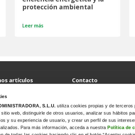
protección ambiental
Leer más
os artículos
Contacto
Telf.: 915 67 24 03
Reciclar en verano también
ies
está en tu mano
www.ecoembes.com
MINISTRADORA, S.L.U.
utiliza cookies propias y de terceros
Dirección
itio web, distinguirle de otros usuarios, analizar sus hábitos pa
¿Cómo serán los plásticos del
futuro?
ios y su experiencia de usuario, y crear un perfil de sus interes
alizados. Para más información, acceda a nuestra
Política de 
ón de todas las cookies haciendo clic en el botón “Aceptar cooki