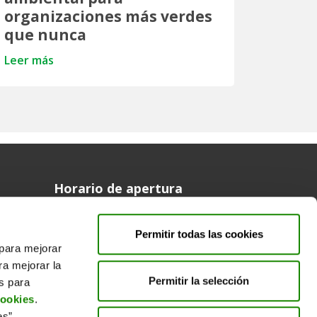
organizaciones más verdes
que nunca
Leer más
Horario de apertura
Síguenos en
Permitir todas las cookies
facebook
twitter
 para mejorar
ra mejorar la
Permitir la selección
es para
cookies
.
es”,