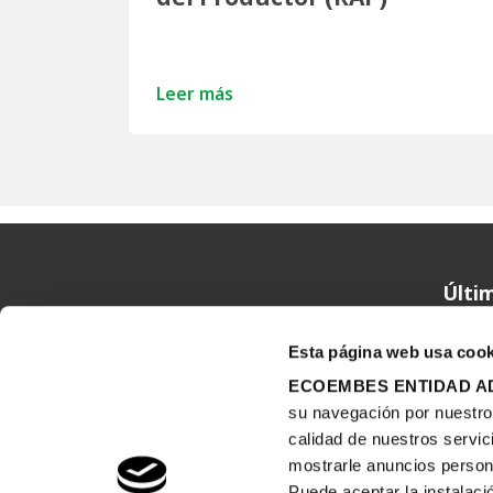
Leer más
Ecoembes Reduce Reutiliza y Recicla
Últim
Esta página web usa cook
ECOEMBES ENTIDAD AD
su navegación por nuestro s
calidad de nuestros servic
mostrarle anuncios person
Puede aceptar la instalaci