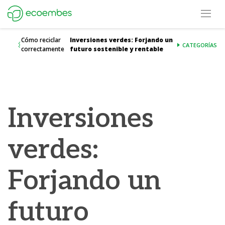
Open m
Ecoembes Reduce Reutiliza y Recicla
Cómo reciclar
Inversiones verdes: Forjando un
CATEGORÍAS
correctamente
futuro sostenible y rentable
Inversiones
verdes:
Forjando un
futuro