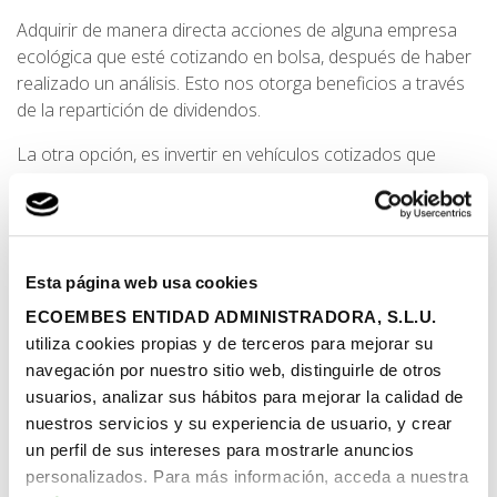
Adquirir de manera directa acciones de alguna empresa
ecológica que esté cotizando en bolsa, después de haber
realizado un análisis. Esto nos otorga beneficios a través
de la repartición de dividendos.
La otra opción, es invertir en vehículos cotizados que
tengan como base un subyacente verde. Dentro de estas
opciones, que no implican la compra directa de acciones,
tenemos:
Bonos verdes.
Son emitidos por instituciones
Esta página web usa cookies
públicas o privadas y son un tipo de deuda. Su
ECOEMBES ENTIDAD ADMINISTRADORA, S.L.U.
diferencia con otros bonos reside en su
utiliza cookies propias y de terceros para mejorar su
compromiso de destinar los fondos a proyectos
navegación por nuestro sitio web, distinguirle de otros
medioambientales o climáticos. Especialmente
usuarios, analizar sus hábitos para mejorar la calidad de
diseñados para inversores preocupados con el
nuestros servicios y su experiencia de usuario, y crear
medioambiente y el cambio climático. Se suelen usar
un perfil de sus intereses para mostrarle anuncios
principalmente en instalaciones renovables o de
personalizados. Para más información, acceda a nuestra
eficiencia energética, gestión de residuos o