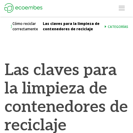
Open m
Ecoembes Reduce Reutiliza y Recicla
Cómo reciclar
Las claves para la limpieza de
CATEGORÍAS
correctamente
contenedores de reciclaje
Las claves para
la limpieza de
contenedores de
reciclaje