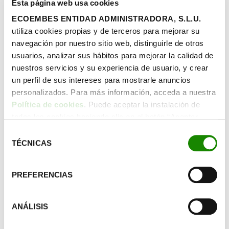
Esta página web usa cookies
manchas u olores que no se puedan eliminar, agujeros o
desperfectos, será el momento de cambiarlos por otros. Si
ECOEMBES ENTIDAD ADMINISTRADORA, S.L.U.
es un contenedor privado o comunitario, podrás
utiliza cookies propias y de terceros para mejorar su
gestionarlo de manera sencilla. Si se trata de un
navegación por nuestro sitio web, distinguirle de otros
contenedor municipal y detectas que debería cambiarse,
usuarios, analizar sus hábitos para mejorar la calidad de
avisa a tu ayuntamiento para que se encargue de la
nuestros servicios y su experiencia de usuario, y crear
gestión.
un perfil de sus intereses para mostrarle anuncios
personalizados. Para más información, acceda a nuestra
Fuentes:
Política de cookies
. Puede aceptar la instalación de
todas las cookies haciendo clic en el botón “Aceptar
https://www.eurosanex.com/blog/es/2017/06/12/los-
cookies”, configurar tus preferencias haciendo clic en el
trucos-dejar-los-contenedores-basura-impecables/
Selección
botón “Configurar cookies”, o rechazar su instalación,
TÉCNICAS
de
http://www.ecocentury.pe/blog/contenedor-de-
haciendo clic en el botón “Rechazar cookies”.
consentimiento
residuos-limpieza-correcta/
PREFERENCIAS
ANÁLISIS