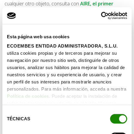
cualquier otro objeto, consulta con
AIRE, el primer
chatbot inteligente sobre reciclaje de Ecoembes
que
resolverá todas tus preguntas.
Fuente:
Esta página web usa cookies
https://www.reginalimpiezahogar.es/ideas-
ECOEMBES ENTIDAD ADMINISTRADORA, S.L.U.
para/hazlo-tu-mismo/recicla-tus-viejos-banadores
utiliza cookies propias y de terceros para mejorar su
navegación por nuestro sitio web, distinguirle de otros
usuarios, analizar sus hábitos para mejorar la calidad de
nuestros servicios y su experiencia de usuario, y crear
un perfil de sus intereses para mostrarle anuncios
personalizados. Para más información, acceda a nuestra
Política de cookies
. Puede aceptar la instalación de
todas las cookies haciendo clic en el botón “Aceptar
cookies”, configurar tus preferencias haciendo clic en el
Selección
botón “Configurar cookies”, o rechazar su instalación,
TÉCNICAS
de
haciendo clic en el botón “Rechazar cookies”.
consentimiento