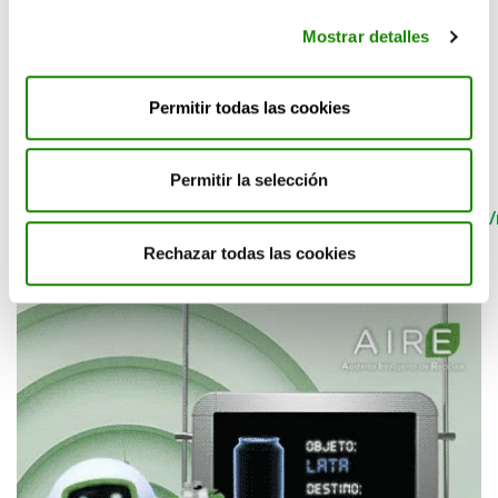
Mostrar detalles
Fuentes:
https://www.lainformacion.com/medio-
Permitir todas las cookies
ambiente/china-penaliza-a-las-fabricas-de-
palillos-desechables_Y6hvg7Tt0kU1qsXkaTsHI5/
https://experienciakirei.com/blogs/mundo-
Permitir la selección
kirei/todo-lo-que-debes-saber-sobre-los-palillos
http://elmundodelreciclaje.blogspot.com/2016/06/r
palillos-chinos.html
Rechazar todas las cookies