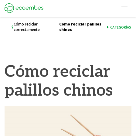
Open m
Ecoembes Reduce Reutiliza y Recicla
Cómo reciclar
Cómo reciclar palillos
CATEGORÍAS
correctamente
chinos
Cómo reciclar
palillos chinos