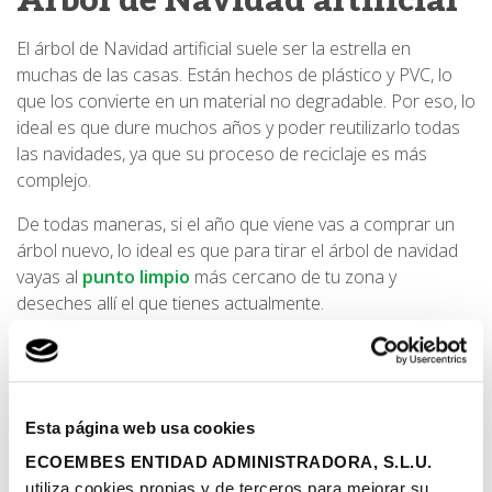
Árbol de Navidad artificial
El árbol de Navidad artificial suele ser la estrella en
muchas de las casas. Están hechos de plástico y PVC, lo
que los convierte en un material no degradable. Por eso, lo
ideal es que dure muchos años y poder reutilizarlo todas
las navidades, ya que su proceso de reciclaje es más
complejo.
De todas maneras, si el año que viene vas a comprar un
árbol nuevo, lo ideal es que para tirar el árbol de navidad
vayas al
punto limpio
más cercano de tu zona y
deseches allí el que tienes actualmente.
Diseña tu árbol de Navidad
ideal
Esta página web usa cookies
Quizás para las próximas navidades puedes plantearte
ECOEMBES ENTIDAD ADMINISTRADORA, S.L.U.
otras opciones de árbol de Navidad más ecológicas, como
utiliza cookies propias y de terceros para mejorar su