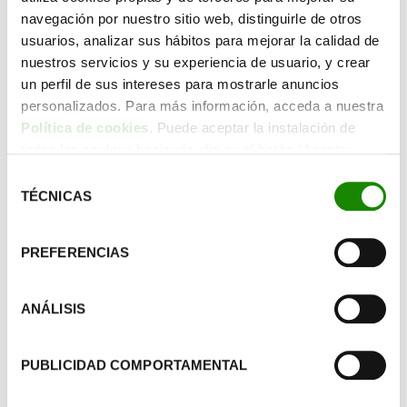
por ejemplo con botellas, ramas de árboles, dvd’s… De
navegación por nuestro sitio web, distinguirle de otros
esta manera estarás contribuyendo a originar menos
usuarios, analizar sus hábitos para mejorar la calidad de
desperdicios y pondrás en juego tu imaginación y
nuestros servicios y su experiencia de usuario, y crear
originalidad.
un perfil de sus intereses para mostrarle anuncios
personalizados. Para más información, acceda a nuestra
Cada año puedes plantearte usar materiales diferentes y
Política de cookies
. Puede aceptar la instalación de
así no te tendrás que preocupar por el espacio de
todas las cookies haciendo clic en el botón “Aceptar
almacenaje ni por la dificultad de deshacerte de esas
cookies”, configurar tus preferencias haciendo clic en el
piezas.
Selección
botón “Configurar cookies”, o rechazar su instalación,
TÉCNICAS
de
haciendo clic en el botón “Rechazar cookies”.
consentimiento
PREFERENCIAS
ANÁLISIS
PUBLICIDAD COMPORTAMENTAL