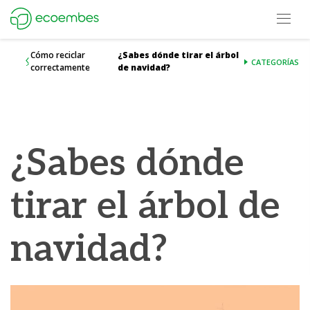
Open m
Ecoembes Reduce Reutiliza y Recicla
Cómo reciclar
¿Sabes dónde tirar el árbol
CATEGORÍAS
correctamente
de navidad?
¿Sabes dónde
tirar el árbol de
navidad?