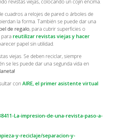
do revistas viejas, colocando un cojín encima.
e cuadros a relojes de pared o árboles de
pierdan la forma. También se puede dar una
pel de regalo
, para cubrir superficies o
s para
reutilizar revistas viejas y hacer
recer papel sin utilidad.
stas viejas. Se deben reciclar, siempre
én se les puede dar una segunda vida en
laneta!
nsultar con
AIRE, el primer asistente virtual
38411-La-impresion-de-una-revista-paso-a-
pieza-y-reciclaje/separacion-y-