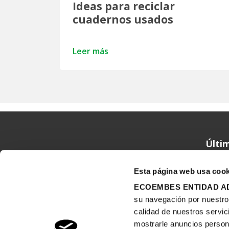
Ideas para reciclar
cuadernos usados
Leer más
Ecoembes Reduce Reutiliza y Recicla
Últim
Esta página web usa cook
ECOEMBES ENTIDAD AD
su navegación por nuestro s
calidad de nuestros servic
mostrarle anuncios person