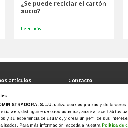
¿Se puede reciclar el cartón
sucio?
Leer más
os artículos
Contacto
Telf.: 915 67 24 03
Reciclar en verano también
ies
está en tu mano
www.ecoembes.com
MINISTRADORA, S.L.U.
utiliza cookies propias y de terceros
Dirección
itio web, distinguirle de otros usuarios, analizar sus hábitos pa
¿Cómo serán los plásticos del
futuro?
ios y su experiencia de usuario, y crear un perfil de sus interes
alizados. Para más información, acceda a nuestra
Política de 