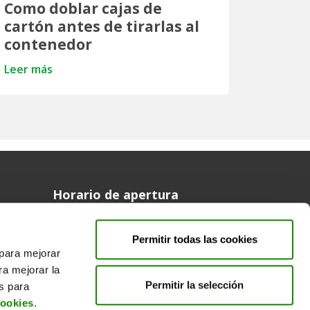
Como doblar cajas de
cartón antes de tirarlas al
contenedor
Leer más
Horario de apertura
Síguenos en
Permitir todas las cookies
facebook
twitter
 para mejorar
ra mejorar la
Permitir la selección
es para
cookies
.