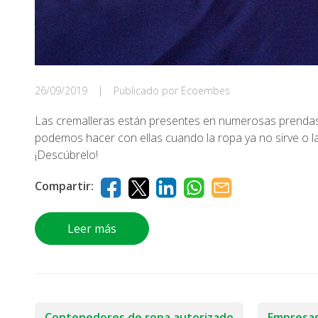
26/09/2019
|
Publicado por Ecoembes
Las cremalleras están presentes en numerosas prenda
podemos hacer con ellas cuando la ropa ya no sirve o la
¡Descúbrelo!
Compartir:
Leer más
Contenedores de ropa autorizado
Empresas