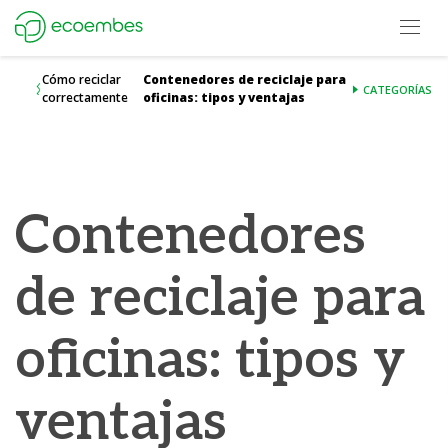
Open m
Ecoembes Reduce Reutiliza y Recicla
Cómo reciclar
Contenedores de reciclaje para
CATEGORÍAS
correctamente
oficinas: tipos y ventajas
Contenedores
de reciclaje para
oficinas: tipos y
ventajas