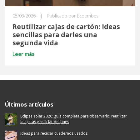
05/03/2026
|
Publicado por Ecoembes
Reutilizar cajas de cartón: ideas
sencillas para darles una
segunda vida
Leer más
Ecoembes Reduce Reutiliza y Recicla
Últimos artículos
Eclipse solar 2026: guía completa para observarlo, reutilizar
las gafas y reciclar después
Ideas para reciclar cuadernos usados