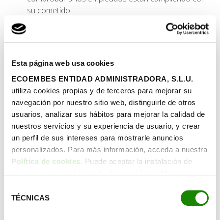
su cometido.
¿A dónde van a parar los
residuos de los
contenedores
Esta página web usa cookies
de reciclaje
para oficinas?
ECOEMBES ENTIDAD ADMINISTRADORA, S.L.U.
utiliza cookies propias y de terceros para mejorar su
Ahora bien, ¿quién es el
responsable de la recogida de
navegación por nuestro sitio web, distinguirle de otros
los residuos
de estos contenedores que hay en la
usuarios, analizar sus hábitos para mejorar la calidad de
oficina? ¿Qué hace con ellos y a dónde van a parar? ¿Hay
nuestros servicios y su experiencia de usuario, y crear
que pagar para que los retiren?
un perfil de sus intereses para mostrarle anuncios
personalizados. Para más información, acceda a nuestra
Según la normativa actual, las entidades que generan
Política de cookies
. Puede aceptar la instalación de
basura se tienen que encargar de asumir su gestión. La
todas las cookies haciendo clic en el botón “Aceptar
empresa que genera residuos tiene la obligación legal de
cookies”, configurar tus preferencias haciendo clic en el
Selección
encargarse de ellos.
botón “Configurar cookies”, o rechazar su instalación,
TÉCNICAS
de
haciendo clic en el botón “Rechazar cookies”.
No es lo mismo que los desperdicios se generen en un
consentimiento