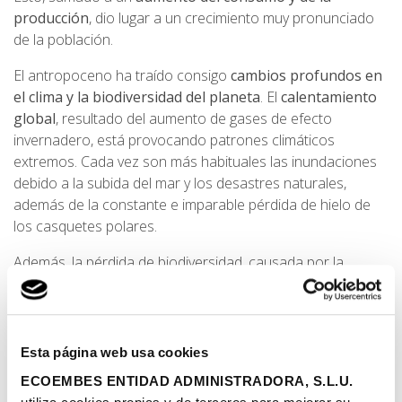
producción
, dio lugar a un crecimiento muy pronunciado
de la población.
El antropoceno ha traído consigo
cambios profundos en
el clima y la biodiversidad del planeta
. El
calentamiento
global
, resultado del aumento de gases de efecto
invernadero, está provocando patrones climáticos
extremos. Cada vez son más habituales las inundaciones
debido a la subida del mar y los desastres naturales,
además de la constante e imparable pérdida de hielo de
los casquetes polares.
Además, la pérdida de biodiversidad, causada por la
destrucción de hábitats, deforestación y la contaminación,
amenazan con desequilibrar ecosistemas enteros.
El impacto del Antropoceno también tiene
implicaciones
Esta página web usa cookies
socioeconómicas
, como los desplazamientos de
ECOEMBES ENTIDAD ADMINISTRADORA, S.L.U.
comunidades debido a cambios climáticos o pérdida de