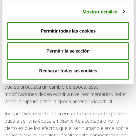
denominación oficial de época geológica.
Mostrar detalles
El hecho de que muchos de estos cambios sean visibles a
simple vista, pero no tengan evidencia en el registro fósil o
hayan constituido capas sedimentarias en la corteza
Permitir todas las cookies
terrestre, hace que otra parte de la comunidad lo
considere como un concepto creado para entender estos
Permitir la selección
cambios y llamar la atención sobre ellos, más que como un
término homologado que haga clara referencia a un
cambio de época.
Rechazar todas las cookies
Algunos profesionales en estratigrafía defienden que para
que se produzca un cambio de época, esas
modificaciones deben existir a nivel sedimentario y deber
verse la ruptura entre la época anterior y la actual.
Independientemente de s
i en un futuro el antropoceno
pasa a ser una época ampliamente aceptada o no, lo
cierto es que los efectos que el ser humano ejerce sobre
la Tierra son muy reales y ampliamente demostrados, por