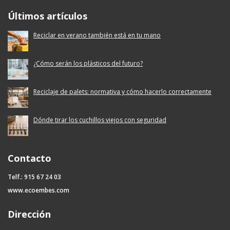
Ecoembes Reduce Reutiliza y Recicla
Últimos artículos
Reciclar en verano también está en tu mano
¿Cómo serán los plásticos del futuro?
Reciclaje de palets: normativa y cómo hacerlo correctamente
Dónde tirar los cuchillos viejos con seguridad
Contacto
Telf.: 915 67 24 03
www.ecoembes.com
Dirección