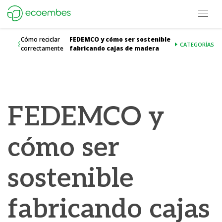
Open m
Ecoembes Reduce Reutiliza y Recicla
Cómo reciclar
FEDEMCO y cómo ser sostenible
CATEGORÍAS
correctamente
fabricando cajas de madera
FEDEMCO y
cómo ser
sostenible
fabricando cajas