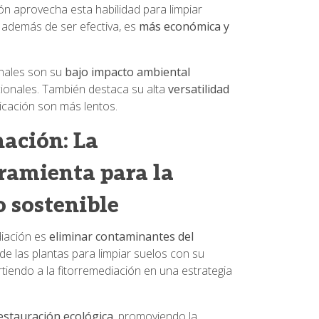
n aprovecha esta habilidad para limpiar
 además de ser efectiva, es
más económica y
onales son su
bajo impacto ambiental
ionales. También destaca su alta
versatilidad
licación son más lentos.
ación: La
ramienta para la
o sostenible
iación es
eliminar contaminantes del
 de las plantas para limpiar suelos con su
irtiendo a la fitorremediación en una estrategia
estauración ecológica
, promoviendo la