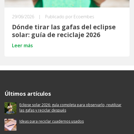
29/06/2026
|
Publicado por Ecoembes
Dónde tirar las gafas del eclipse
solar: guía de reciclaje 2026
Leer más
Ecoembes Reduce Reutiliza y Recicla
Últimos artículos
Eclipse solar 2026: guía completa para observarlo, reutilizar
las gafas y reciclar después
Ideas para reciclar cuadernos usados