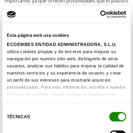
importante, ya que ofrecen posibilidades que el plástico
o el cartón no pueden ofrecer. Además son infinitas las
manualidades que puedes elaborar con materiales
reciclables útiles como este y otros.
Dónde van los briks reciclados
Esta página web usa cookies
Los
briks
pasan por un proceso de selección similar al
ECOEMBES ENTIDAD ADMINISTRADORA, S.L.U.
de las latas. Primero se separa de otros materiales y,
utiliza cookies propias y de terceros para mejorar su
posteriormente, se clasifican los distintos tipos de brik.
navegación por nuestro sitio web, distinguirle de otros
usuarios, analizar sus hábitos para mejorar la calidad de
Posteriormente, para poder aprovechar estos envases
nuestros servicios y su experiencia de usuario, y crear
y transformarlos en otros materiales, se separan las
un perfil de sus intereses para mostrarle anuncios
fibras de papel del aluminio, polietileno, suciedades y
personalizados. Para más información, acceda a nuestra
elementos extraños que también están presentes en
Política de cookies
. Puede aceptar la instalación de
los briks.
todas las cookies haciendo clic en el botón “Aceptar
cookies”, configurar tus preferencias haciendo clic en el
La pasta de papel que resulta de mezclar esas fibras
Selección
botón “Configurar cookies”, o rechazar su instalación,
TÉCNICAS
con agua se podrá transformar en cualquier objeto que
de
haciendo clic en el botón “Rechazar cookies”.
esté hecho de papel.
consentimiento