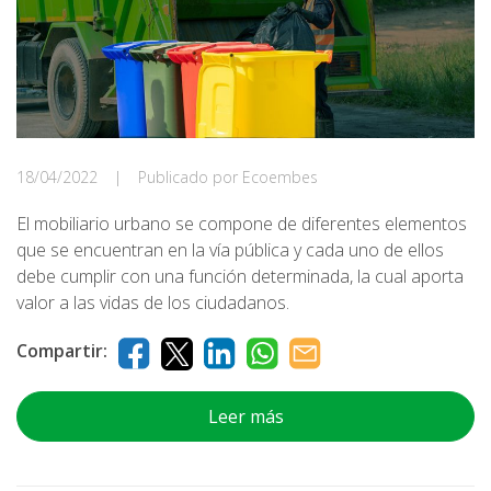
18/04/2022
|
Publicado por Ecoembes
El mobiliario urbano se compone de diferentes elementos
que se encuentran en la vía pública y cada uno de ellos
debe cumplir con una función determinada, la cual aporta
valor a las vidas de los ciudadanos.
Compartir:
Leer más