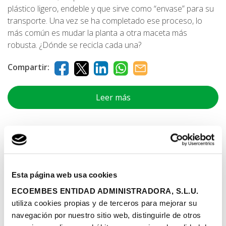
plástico ligero, endeble y que sirve como “envase” para su
transporte. Una vez se ha completado ese proceso, lo
más común es mudar la planta a otra maceta más
robusta. ¿Dónde se recicla cada una?
Compartir:
Leer más
Empresas especializadas
Esta página web usa cookies
Qué tirar en el contenedor amarillo
ECOEMBES ENTIDAD ADMINISTRADORA, S.L.U.
utiliza cookies propias y de terceros para mejorar su
¿Cómo funciona una planta
navegación por nuestro sitio web, distinguirle de otros