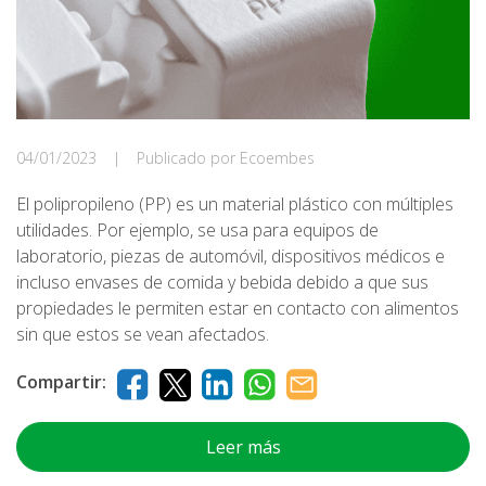
04/01/2023
|
Publicado por Ecoembes
El polipropileno (PP) es un material plástico con múltiples
utilidades. Por ejemplo, se usa para equipos de
laboratorio, piezas de automóvil, dispositivos médicos e
incluso envases de comida y bebida debido a que sus
propiedades le permiten estar en contacto con alimentos
sin que estos se vean afectados.
Compartir:
Leer más