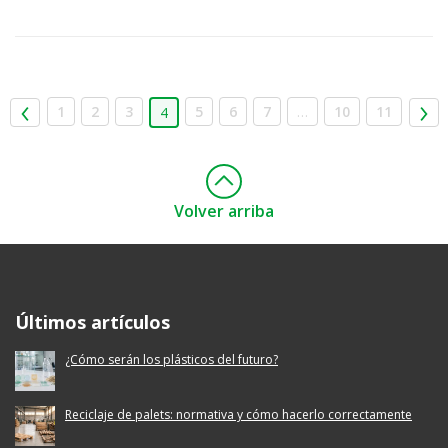
1
2
3
5
6
7
…
10
11
4
Volver arriba
Ecoembes Reduce Reutiliza y Recicla
Últimos artículos
¿Cómo serán los plásticos del futuro?
Reciclaje de palets: normativa y cómo hacerlo correctamente