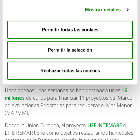
voluntariado o simplemente difundiendo el mensaje para
Mostrar detalles
que más personas se hagan eco del problema.
Proyectos y estrategias de
Permitir todas las cookies
conservación
Permitir la selección
Además de las medidas adoptadas por las autoridades,
existen una serie de proyectos y estrategias de
conservación que están contribuyendo a la restauración
Rechazar todas las cookies
del Mar Menor.
Hace apenas unas semanas se han destinado unos
16
millones
de euros para financiar 11 proyectos del Marco
de Actuaciones Prioritarias para recuperar el Mar Menor
(MAPMM).
Desde la Unión Europea, el proyecto
LIFE INTEMARE
o
LIFE REMAR tiene como objetivo restaurar los humedales