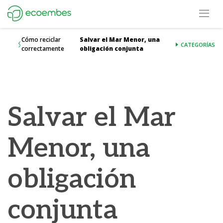
Open m
Ecoembes Reduce Reutiliza y Recicla
Cómo reciclar
Salvar el Mar Menor, una
CATEGORÍAS
correctamente
obligación conjunta
Salvar el Mar
Menor, una
obligación
conjunta